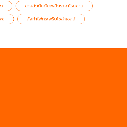
วง
ขายส่งถังดับเพลิงราคาโรงงาน
แพง
สั่งทำไฟกระพริบโซล่าเซลล์