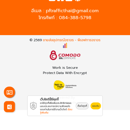
อีเมล :
pftrafficthai@gmail.com
โทรศัพท์ :
084-388-5798
© 2569
ขายส่งอุปกรณ์จราจร - พีเอฟการจราจร
Work is Secure
Protect Data With Encrypt
Powered By
เว็บไซต์นี้ใช้คุกกี้
Thailand YellowPages
เราใช้คุกกี้เพื่อเพิ่มประสิทธิภาพและ
ตั้งค่าคุกกี้
ยอมรับ
มอบประสบการณ์ความพึงพอใจ
ของท่านในการใช้งานเว็บไซต์
เรียน
รู้เพิ่มเติม