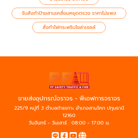
รับสังทำป้ายสามเหลี่ยมหยุดตรวจ ราคาไม่แพง
สั่งทำไฟกระพริบโซล่าเซลล์
ขายส่งอุปกรณ์จราจร - พีเอฟการจราจร
225/9 หมู่ที่ 3 ตำบลท้ายเกาะ อำเภอสามโคก ปทุมธานี
12160
วันจันทร์ - วันเสาร์ : 08:00 - 17:00 น.