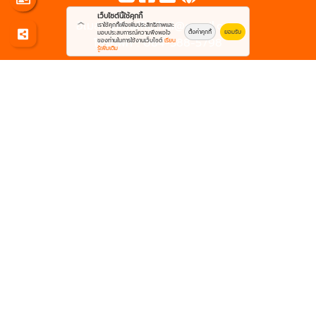
เว็บไซต์นี้ใช้คุกกี้
อีเมล :
pftrafficthai@gmail.com
เราใช้คุกกี้เพื่อเพิ่มประสิทธิภาพและ
ตั้งค่าคุกกี้
ยอมรับ
มอบประสบการณ์ความพึงพอใจ
โทรศัพท์ :
084-388-5798
ของท่านในการใช้งานเว็บไซต์
เรียน
รู้เพิ่มเติม
© 2569
ขายส่งอุปกรณ์จราจร - พีเอฟการจราจร
Work is Secure
Protect Data With Encrypt
Powered By
Thailand YellowPages