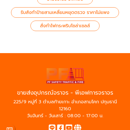
รับสังทำป้ายสามเหลี่ยมหยุดตรวจ ราคาไม่แพง
สั่งทำไฟกระพริบโซล่าเซลล์
ขายส่งอุปกรณ์จราจร - พีเอฟการจราจร
225/9 หมู่ที่ 3 ตำบลท้ายเกาะ อำเภอสามโคก ปทุมธานี
12160
วันจันทร์ - วันเสาร์ : 08:00 - 17:00 น.