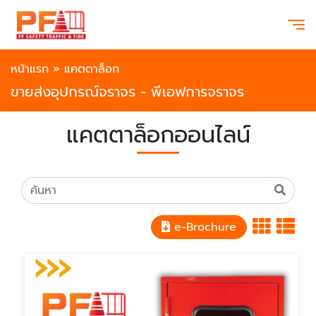
หน้าแรก
»
แคตตาล็อก
ขายส่งอุปกรณ์จราจร - พีเอฟการจราจร
แคตตาล็อกออนไลน์
e-Brochure