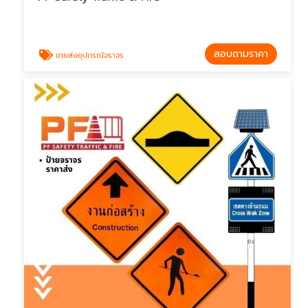
สอบถามราคา
ขายส่งอุปกรณ์จราจร