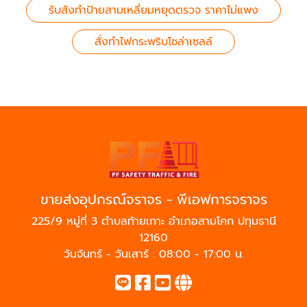
รับสังทำป้ายสามเหลี่ยมหยุดตรวจ ราคาไม่แพง
สั่งทำไฟกระพริบโซล่าเซลล์
ขายส่งอุปกรณ์จราจร - พีเอฟการจราจร
225/9 หมู่ที่ 3 ตำบลท้ายเกาะ อำเภอสามโคก ปทุมธานี
12160
วันจันทร์ - วันเสาร์ : 08:00 - 17:00 น.