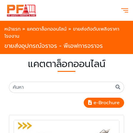
หน้าแรก
»
แคตตาล็อกออนไลน์
»
ขายส่งถังดับเพลิงราคา
โรงงาน
ขายส่งอุปกรณ์จราจร - พีเอฟการจราจร
แคตตาล็อกออนไลน์
e-Brochure